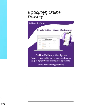
Εφαρμογή Online
Delivery
ν
 το