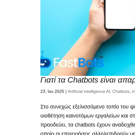
Γιατί τα Chatbots είναι απα
23, Ιαν 2025
|
Artificial intelligence AI
,
Chatbots
,
I
Στο συνεχώς εξελισσόμενο τοπίο του ψ
υιοθέτηση καινοτόμων εργαλείων και σ
προοδεύει, τα chatbots έχουν αναδειχθε
οποίο οι επιχειρήσεις αλληλεπιδρούν με