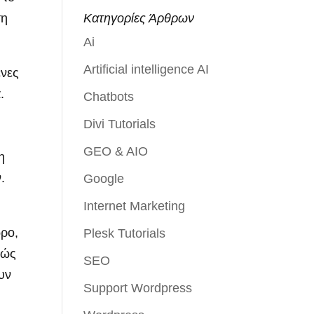
ση
Κατηγορίες Άρθρων
Ai
Artificial intelligence AI
ένες
.
Chatbots
Divi Tutorials
GEO & AIO
η
.
Google
Internet Marketing
ωρο,
Plesk Tutorials
θώς
SEO
υν
Support Wordpress