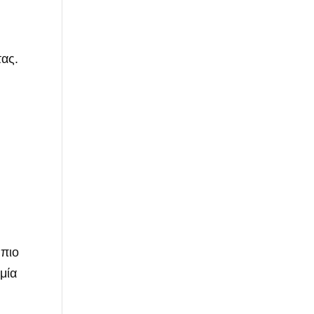
τας.
 πιο
μία